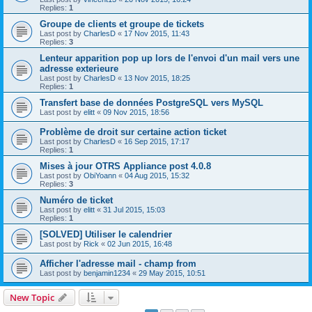
Replies:
1
Groupe de clients et groupe de tickets
Last post by
CharlesD
«
17 Nov 2015, 11:43
Replies:
3
Lenteur apparition pop up lors de l'envoi d'un mail vers une
adresse exterieure
Last post by
CharlesD
«
13 Nov 2015, 18:25
Replies:
1
Transfert base de données PostgreSQL vers MySQL
Last post by
elitt
«
09 Nov 2015, 18:56
Problème de droit sur certaine action ticket
Last post by
CharlesD
«
16 Sep 2015, 17:17
Replies:
1
Mises à jour OTRS Appliance post 4.0.8
Last post by
ObiYoann
«
04 Aug 2015, 15:32
Replies:
3
Numéro de ticket
Last post by
elitt
«
31 Jul 2015, 15:03
Replies:
1
[SOLVED] Utiliser le calendrier
Last post by
Rick
«
02 Jun 2015, 16:48
Afficher l'adresse mail - champ from
Last post by
benjamin1234
«
29 May 2015, 10:51
New Topic