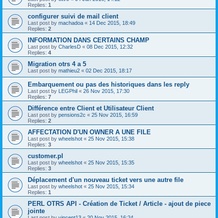
Replies:
1
configurer suivi de mail client
Last post by
machadoa
«
14 Dec 2015, 18:49
Replies:
2
INFORMATION DANS CERTAINS CHAMP
Last post by
CharlesD
«
08 Dec 2015, 12:32
Replies:
4
Migration otrs 4 a 5
Last post by
mathieu2
«
02 Dec 2015, 18:17
Embarquement ou pas des historiques dans les reply
Last post by
LEGPhil
«
26 Nov 2015, 17:30
Replies:
7
Différence entre Client et Utilisateur Client
Last post by
pensions2c
«
25 Nov 2015, 16:59
Replies:
2
AFFECTATION D'UN OWNER A UNE FILE
Last post by
wheelshot
«
25 Nov 2015, 15:38
Replies:
3
customer.pl
Last post by
wheelshot
«
25 Nov 2015, 15:35
Replies:
3
Déplacement d'un nouveau ticket vers une autre file
Last post by
wheelshot
«
25 Nov 2015, 15:34
Replies:
1
PERL OTRS API - Création de Ticket / Article - ajout de piece
jointe
Last post by
vincent13
«
20 Nov 2015, 16:24