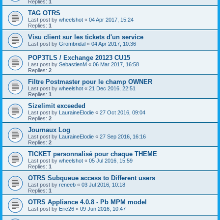
Replies:
1
TAG OTRS
Last post by
wheelshot
«
04 Apr 2017, 15:24
Replies:
1
Visu client sur les tickets d'un service
Last post by
Grombridal
«
04 Apr 2017, 10:36
POP3TLS / Exchange 20123 CU15
Last post by
SebastienM
«
06 Mar 2017, 16:58
Replies:
2
Filtre Postmaster pour le champ OWNER
Last post by
wheelshot
«
21 Dec 2016, 22:51
Replies:
1
Sizelimit exceeded
Last post by
LauraineElodie
«
27 Oct 2016, 09:04
Replies:
2
Journaux Log
Last post by
LauraineElodie
«
27 Sep 2016, 16:16
Replies:
2
TICKET personnalisé pour chaque THEME
Last post by
wheelshot
«
05 Jul 2016, 15:59
Replies:
1
OTRS Subqueue access to Different users
Last post by
reneeb
«
03 Jul 2016, 10:18
Replies:
1
OTRS Appliance 4.0.8 - Pb MPM model
Last post by
Eric26
«
09 Jun 2016, 10:47