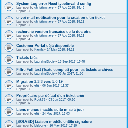
System Log error Need type!invalid config
Last post by
christianclavet
«
27 Aug 2018, 18:46
Replies:
1
envoi mail notification pour la creation d'un ticket
Last post by
christianclavet
«
27 Aug 2018, 18:29
Replies:
1
recherche version francaise de la doc otrs
Last post by
christianclavet
«
27 Aug 2018, 18:21
Replies:
3
Customer Portal déjà disponible
Last post by
Kamila
«
14 May 2018, 14:19
Tickets Liés
Last post by
LauraineElodie
«
15 Sep 2017, 15:48
Filtre Full text (Texte complet) pour les tickets archivés
Last post by
LauraineElodie
«
05 Jul 2017, 11:30
Migration 3.3.3 vers 5.0.19
Last post by
elitt
«
06 Jun 2017, 11:37
Replies:
1
Propriétaire par défaut d'un ticket créé
Last post by
Rock73
«
03 Jun 2017, 09:10
Replies:
5
Liens menus inactifs suite mise à jour
Last post by
elitt
«
24 May 2017, 12:03
[SOLVED] Liaison modèle entête signature
Last post by
ldelporte
«
16 May 2017, 17:19