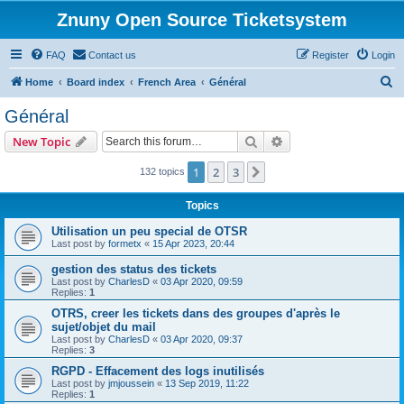
Znuny Open Source Ticketsystem
FAQ
Contact us
Register
Login
S
Home
Board index
French Area
Général
e
Général
a
Search
Advanced search
New Topic
r
c
1
2
3
Next
132 topics
h
Topics
Utilisation un peu special de OTSR
Last post by
formetx
«
15 Apr 2023, 20:44
gestion des status des tickets
Last post by
CharlesD
«
03 Apr 2020, 09:59
Replies:
1
OTRS, creer les tickets dans des groupes d'après le
sujet/objet du mail
Last post by
CharlesD
«
03 Apr 2020, 09:37
Replies:
3
RGPD - Effacement des logs inutilisés
Last post by
jmjoussein
«
13 Sep 2019, 11:22
Replies:
1