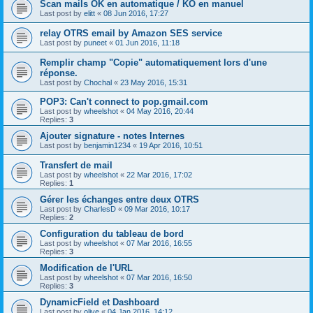
Scan mails OK en automatique / KO en manuel
Last post by
elitt
«
08 Jun 2016, 17:27
relay OTRS email by Amazon SES service
Last post by
puneet
«
01 Jun 2016, 11:18
Remplir champ "Copie" automatiquement lors d'une
réponse.
Last post by
Chochal
«
23 May 2016, 15:31
POP3: Can't connect to pop.gmail.com
Last post by
wheelshot
«
04 May 2016, 20:44
Replies:
3
Ajouter signature - notes Internes
Last post by
benjamin1234
«
19 Apr 2016, 10:51
Transfert de mail
Last post by
wheelshot
«
22 Mar 2016, 17:02
Replies:
1
Gérer les échanges entre deux OTRS
Last post by
CharlesD
«
09 Mar 2016, 10:17
Replies:
2
Configuration du tableau de bord
Last post by
wheelshot
«
07 Mar 2016, 16:55
Replies:
3
Modification de l'URL
Last post by
wheelshot
«
07 Mar 2016, 16:50
Replies:
3
DynamicField et Dashboard
Last post by
olive
«
04 Jan 2016, 14:12