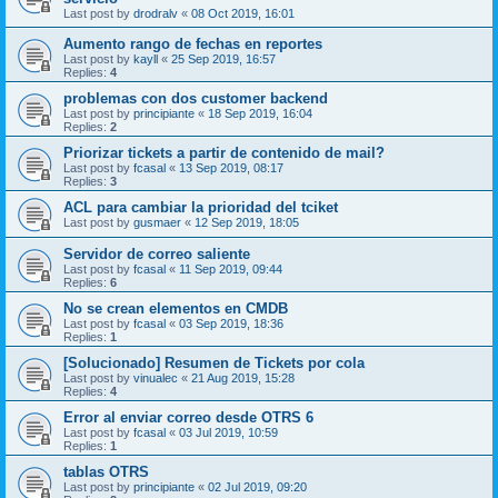
Last post by
drodralv
«
08 Oct 2019, 16:01
Aumento rango de fechas en reportes
Last post by
kayll
«
25 Sep 2019, 16:57
Replies:
4
problemas con dos customer backend
Last post by
principiante
«
18 Sep 2019, 16:04
Replies:
2
Priorizar tickets a partir de contenido de mail?
Last post by
fcasal
«
13 Sep 2019, 08:17
Replies:
3
ACL para cambiar la prioridad del tciket
Last post by
gusmaer
«
12 Sep 2019, 18:05
Servidor de correo saliente
Last post by
fcasal
«
11 Sep 2019, 09:44
Replies:
6
No se crean elementos en CMDB
Last post by
fcasal
«
03 Sep 2019, 18:36
Replies:
1
[Solucionado] Resumen de Tickets por cola
Last post by
vinualec
«
21 Aug 2019, 15:28
Replies:
4
Error al enviar correo desde OTRS 6
Last post by
fcasal
«
03 Jul 2019, 10:59
Replies:
1
tablas OTRS
Last post by
principiante
«
02 Jul 2019, 09:20