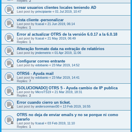
Replies:
2
crear usuarios clientes locales teniendo AD
Last post by
principiante
«
01 Jul 2019, 10:47
vista cliente -personalizar
Last post by
fcasal
«
21 Jun 2019, 06:14
Replies:
1
Error al actualizar OTRS de la versión 6.0.17 a la 6.0.18
Last post by
fcasal
«
21 May 2019, 06:49
Replies:
1
Alteração formato data na extração de relatórios
Last post by
jmdemetrio
«
01 Apr 2019, 11:06
Configurar correo entrante
Last post by
edobanio
«
23 Mar 2019, 14:52
OTRS6 - Ayuda mail
Last post by
edobanio
«
23 Mar 2019, 14:41
Replies:
7
[SOLUCIONADO] OTRS 5 - Ayuda cambio de IP publica
Last post by
MicroTS19
«
21 Mar 2019, 18:31
Replies:
2
Error cuando cierro un ticket.
Last post by
andersonmavi30
«
13 Feb 2019, 16:55
OTRS no deja de enviar emails y no se porque ni como
pararlo
Last post by
fcasal
«
03 Feb 2019, 11:10
Replies:
1