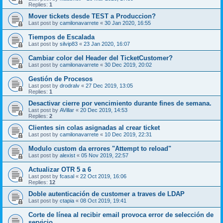
Replies:
1
Mover tickets desde TEST a Produccion?
Last post by
camilonavarrete
«
30 Jan 2020, 16:55
Tiempos de Escalada
Last post by
silvip83
«
23 Jan 2020, 16:07
Cambiar color del Header del TicketCustomer?
Last post by
camilonavarrete
«
30 Dec 2019, 20:02
Gestión de Procesos
Last post by
drodralv
«
27 Dec 2019, 13:05
Replies:
1
Desactivar cierre por vencimiento durante fines de semana.
Last post by
AVillar
«
20 Dec 2019, 14:53
Replies:
2
Clientes sin colas asignadas al crear ticket
Last post by
camilonavarrete
«
10 Dec 2019, 22:31
Modulo custom da errores "Attempt to reload"
Last post by
alexist
«
05 Nov 2019, 22:57
Actualizar OTR 5 a 6
Last post by
fcasal
«
22 Oct 2019, 16:06
Replies:
12
Doble autenticación de customer a traves de LDAP
Last post by
ctapia
«
08 Oct 2019, 19:41
Corte de línea al recibir email provoca error de selección de
servicio