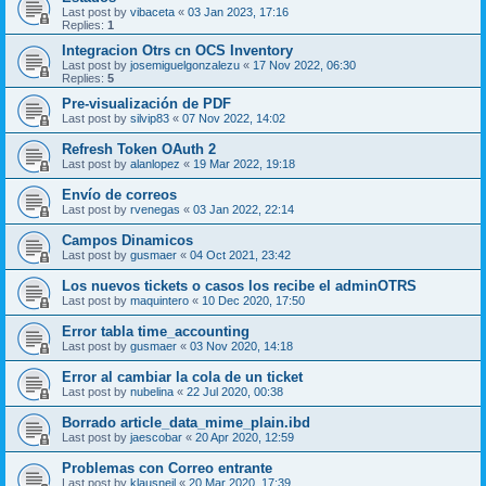
Last post by
vibaceta
«
03 Jan 2023, 17:16
Replies:
1
Integracion Otrs cn OCS Inventory
Last post by
josemiguelgonzalezu
«
17 Nov 2022, 06:30
Replies:
5
Pre-visualización de PDF
Last post by
silvip83
«
07 Nov 2022, 14:02
Refresh Token OAuth 2
Last post by
alanlopez
«
19 Mar 2022, 19:18
Envío de correos
Last post by
rvenegas
«
03 Jan 2022, 22:14
Campos Dinamicos
Last post by
gusmaer
«
04 Oct 2021, 23:42
Los nuevos tickets o casos los recibe el adminOTRS
Last post by
maquintero
«
10 Dec 2020, 17:50
Error tabla time_accounting
Last post by
gusmaer
«
03 Nov 2020, 14:18
Error al cambiar la cola de un ticket
Last post by
nubelina
«
22 Jul 2020, 00:38
Borrado article_data_mime_plain.ibd
Last post by
jaescobar
«
20 Apr 2020, 12:59
Problemas con Correo entrante
Last post by
klausneil
«
20 Mar 2020, 17:39