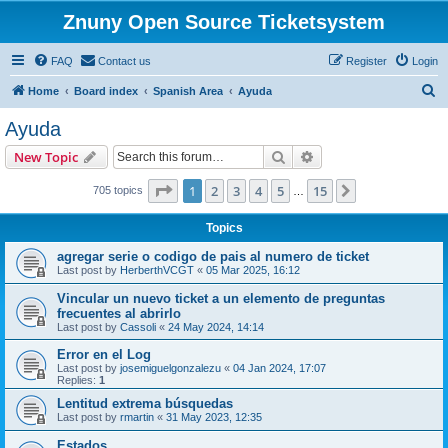
Znuny Open Source Ticketsystem
FAQ
Contact us
Register
Login
S
Home
Board index
Spanish Area
Ayuda
e
Ayuda
a
Search
Advanced search
New Topic
r
c
Page
1
of
15
1
2
3
4
5
15
Next
705 topics
…
h
Topics
agregar serie o codigo de pais al numero de ticket
Last post by
HerberthVCGT
«
05 Mar 2025, 16:12
Vincular un nuevo ticket a un elemento de preguntas
frecuentes al abrirlo
Last post by
Cassoli
«
24 May 2024, 14:14
Error en el Log
Last post by
josemiguelgonzalezu
«
04 Jan 2024, 17:07
Replies:
1
Lentitud extrema búsquedas
Last post by
rmartin
«
31 May 2023, 12:35
Estados