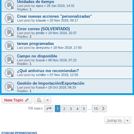
Unidades de tiempo
Last post by
ejara
«
28 Jan 2019, 14:31
Replies:
1
Crear nuevas acciones "personalizadas"
Last post by
iclaude
«
20 Nov 2018, 09:17
Error correo (SOLVENTADO)
Last post by
jemilio
«
19 Nov 2018, 10:37
Replies:
2
tareas programadas
Last post by
atreyumu
«
18 Nov 2018, 17:00
Campo no disponible
Last post by
fcasal
«
08 Nov 2018, 07:22
Replies:
1
¿Qué antivirus me recomiendan?
Last post by
schiller
«
07 Nov 2018, 12:59
Gestión de Importación/Exportación
Last post by
fcasal
«
18 Oct 2018, 06:33
Replies:
1
New Topic
Page
1
of
15
1
2
3
4
5
15
Next
705 topics
…
Jump to
FORUM PERMISSIONS