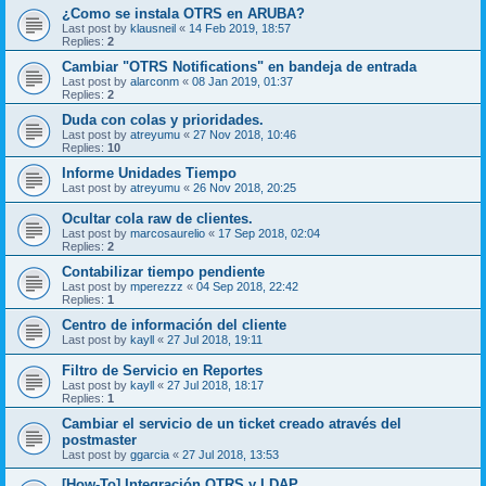
¿Como se instala OTRS en ARUBA?
Last post by
klausneil
«
14 Feb 2019, 18:57
Replies:
2
Cambiar "OTRS Notifications" en bandeja de entrada
Last post by
alarconm
«
08 Jan 2019, 01:37
Replies:
2
Duda con colas y prioridades.
Last post by
atreyumu
«
27 Nov 2018, 10:46
Replies:
10
Informe Unidades Tiempo
Last post by
atreyumu
«
26 Nov 2018, 20:25
Ocultar cola raw de clientes.
Last post by
marcosaurelio
«
17 Sep 2018, 02:04
Replies:
2
Contabilizar tiempo pendiente
Last post by
mperezzz
«
04 Sep 2018, 22:42
Replies:
1
Centro de información del cliente
Last post by
kayll
«
27 Jul 2018, 19:11
Filtro de Servicio en Reportes
Last post by
kayll
«
27 Jul 2018, 18:17
Replies:
1
Cambiar el servicio de un ticket creado através del
postmaster
Last post by
ggarcia
«
27 Jul 2018, 13:53
[How-To] Integración OTRS y LDAP