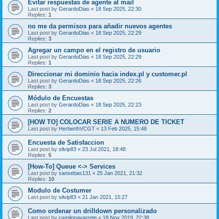
Evitar respuestas de agente al mail
Last post by
GerardoDias
«
18 Sep 2025, 22:30
Replies:
1
no me da permisos para añadir nuevos agentes
Last post by
GerardoDias
«
18 Sep 2025, 22:29
Replies:
3
Agregar un campo en el registro de usuario
Last post by
GerardoDias
«
18 Sep 2025, 22:29
Replies:
1
Direccionar mi dominio hacia index.pl y customer.pl
Last post by
GerardoDias
«
18 Sep 2025, 22:26
Replies:
3
Módulo de Encuestas
Last post by
GerardoDias
«
18 Sep 2025, 22:23
Replies:
2
[HOW TO] COLOCAR SERIE A NUMERO DE TICKET
Last post by
HerberthVCGT
«
13 Feb 2025, 15:48
Encuesta de Satisfaccion
Last post by
silvip83
«
23 Jul 2021, 18:48
Replies:
5
[How-To] Queue <-> Services
Last post by
sansebas131
«
25 Jan 2021, 21:32
Replies:
10
Modulo de Costumer
Last post by
silvip83
«
21 Jan 2021, 15:27
Como ordenar un drilldown personalizado
Last post by
camilonavarrete
«
18 Nov 2019, 22:38