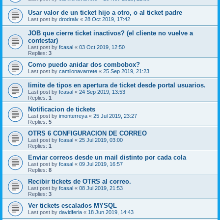
Usar valor de un ticket hijo a otro, o al ticket padre
Last post by
drodralv
«
28 Oct 2019, 17:42
JOB que cierre ticket inactivos? (el cliente no vuelve a
contestar)
Last post by
fcasal
«
03 Oct 2019, 12:50
Replies:
3
Como puedo anidar dos combobox?
Last post by
camilonavarrete
«
25 Sep 2019, 21:23
limite de tipos en apertura de ticket desde portal usuarios.
Last post by
fcasal
«
24 Sep 2019, 13:53
Replies:
1
Notificacion de tickets
Last post by
imonterreya
«
25 Jul 2019, 23:27
Replies:
5
OTRS 6 CONFIGURACION DE CORREO
Last post by
fcasal
«
25 Jul 2019, 03:00
Replies:
1
Enviar correos desde un mail distinto por cada cola
Last post by
fcasal
«
09 Jul 2019, 16:57
Replies:
8
Recibir tickets de OTRS al correo.
Last post by
fcasal
«
08 Jul 2019, 21:53
Replies:
3
Ver tickets escalados MYSQL
Last post by
davidferia
«
18 Jun 2019, 14:43