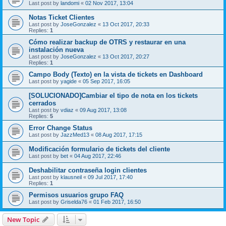
Last post by
landomi
«
02 Nov 2017, 13:04
Notas Ticket Clientes
Last post by
JoseGonzalez
«
13 Oct 2017, 20:33
Replies:
1
Cómo realizar backup de OTRS y restaurar en una
instalación nueva
Last post by
JoseGonzalez
«
13 Oct 2017, 20:27
Replies:
1
Campo Body (Texto) en la vista de tickets en Dashboard
Last post by
yagide
«
05 Sep 2017, 16:05
[SOLUCIONADO]Cambiar el tipo de nota en los tickets
cerrados
Last post by
vdiaz
«
09 Aug 2017, 13:08
Replies:
5
Error Change Status
Last post by
JazzMed13
«
08 Aug 2017, 17:15
Modificación formulario de tickets del cliente
Last post by
bet
«
04 Aug 2017, 22:46
Deshabilitar contraseña login clientes
Last post by
klausneil
«
09 Jul 2017, 17:40
Replies:
1
Permisos usuarios grupo FAQ
Last post by
Griselda76
«
01 Feb 2017, 16:50
New Topic