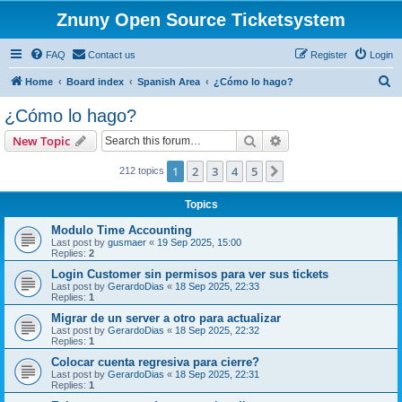
Znuny Open Source Ticketsystem
FAQ
Contact us
Register
Login
S
Home
Board index
Spanish Area
¿Cómo lo hago?
e
¿Cómo lo hago?
a
Search
Advanced search
New Topic
r
c
1
2
3
4
5
Next
212 topics
h
Topics
Modulo Time Accounting
Last post by
gusmaer
«
19 Sep 2025, 15:00
Replies:
2
Login Customer sin permisos para ver sus tickets
Last post by
GerardoDias
«
18 Sep 2025, 22:33
Replies:
1
Migrar de un server a otro para actualizar
Last post by
GerardoDias
«
18 Sep 2025, 22:32
Replies:
1
Colocar cuenta regresiva para cierre?
Last post by
GerardoDias
«
18 Sep 2025, 22:31
Replies:
1