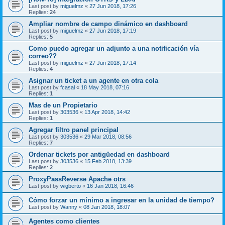
Last post by
miguelmz
«
27 Jun 2018, 17:26
Replies:
24
Ampliar nombre de campo dinámico en dashboard
Last post by
miguelmz
«
27 Jun 2018, 17:19
Replies:
5
Como puedo agregar un adjunto a una notificación vía
correo??
Last post by
miguelmz
«
27 Jun 2018, 17:14
Replies:
4
Asignar un ticket a un agente en otra cola
Last post by
fcasal
«
18 May 2018, 07:16
Replies:
1
Mas de un Propietario
Last post by
303536
«
13 Apr 2018, 14:42
Replies:
1
Agregar filtro panel principal
Last post by
303536
«
29 Mar 2018, 08:56
Replies:
7
Ordenar tickets por antigüedad en dashboard
Last post by
303536
«
15 Feb 2018, 13:39
Replies:
2
ProxyPassReverse Apache otrs
Last post by
wigberto
«
16 Jan 2018, 16:46
Cómo forzar un mínimo a ingresar en la unidad de tiempo?
Last post by
Wanny
«
08 Jan 2018, 18:07
Agentes como clientes