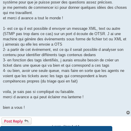
système pour que je puisse poser des questions assez précises.
je me permets de commencer ici pour donner quelques idées des choses
qui me travaillent.
et merci d avance a tout le monde !
1- est ce qu il est possible d envoyer un message XML, text ou autre
(STMP pas trop dans ce cas) sur un port d écoute de OTSR. J ai une
machine qui génère des évènements sous forme de fichier txt ou XML et
j aimerais qu elle les envoie a OTS
2- a partir de cet événement, est ce qu il serait possible d analyser son
contenu pour identifier différents tags contenus dedans
3- en fonction des tags identifiés, j aurais ensuite besoin de créer un
ticket dans une queue qui va bien et qui correspond a ces tags
4- ou bien, avoir une seule queue, mais faire en sorte que les agents ne
voient que les tickets avec les tags qui correspondent a leurs
compétences propres (du triage quoi en fait)
voila, je sais pas si compliqué ou faisable.
merci d avance a qui peut éclairer ma lanterne !
bien a vous !
Post Reply
1 post • Page
1
of
1