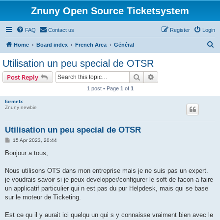
Znuny Open Source Ticketsystem
FAQ
Contact us
Register
Login
S
Home
Board index
French Area
Général
e
Utilisation un peu special de OTSR
a
Search
Advanced search
Post Reply
r
1 post • Page
1
of
1
c
formetx
h
Znuny newbie
Utilisation un peu special de OTSR
P
15 Apr 2023, 20:44
o
s
Bonjour a tous,
t
Nous utilisons OTS dans mon entreprise mais je ne suis pas un expert.
je voudrais savoir si je peux developper/configurer le soft de facon a faire
un applicatif particulier qui n est pas du pur Helpdesk, mais qui se base
sur le moteur de Ticketing.
Est ce qu il y aurait ici quelqu un qui s y connaisse vraiment bien avec le